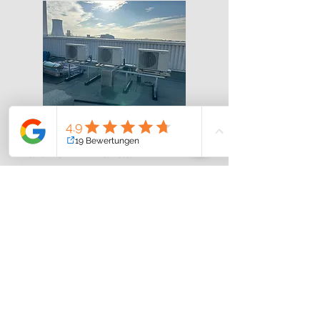
Klimatisierung für
Technikräume in einem
Kraftwerk in Hanau
Im Rahmen dieses Projekts wurde ein
Kraftwerksstandort in Hanau mit einer
neuen Klimatisierungslösung
ausgestattet. Innerhalb von nur sieben
Wochen wurden sechs Technikräume
für maximale Betriebssicherheit und
Ausfallschutz mit jeweils zwei
Klimaanlagen pro Raum redundant
klimatisiert.
Weitere Infos